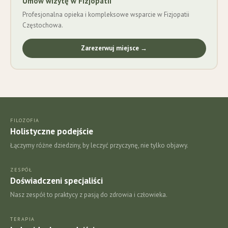
Umów wizytę w Fizjopatii
Profesjonalna opieka i kompleksowe wsparcie w Fizjopatii
Częstochowa.
Zarezerwuj miejsce →
FILOZOFIA
Holistyczne podejście
Łączymy różne dziedziny, by leczyć przyczynę, nie tylko objawy.
ZESPÓŁ
Doświadczeni specjaliści
Nasz zespół to praktycy z pasją do zdrowia i człowieka.
TERAPIA