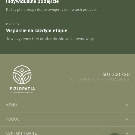
Indywidualne podejście
Każdy plan terapii dopasowujemy do Twoich potrzeb.
PROCES
Wsparcie na każdym etapie
Towarzyszymy Ci w drodze do zdrowia i równowagi.
501 700 720
Pon–Czw 8–20 · Pt 9–17 · Sb-Nd Zamknięte
MENU
Strefy usług
POMOC
INDIBA
Kontakt
Labortorium
KONTAKT I DANE